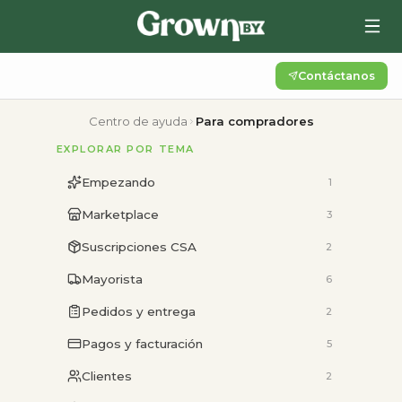
Contáctanos
Centro de ayuda
Para compradores
EXPLORAR POR TEMA
Empezando
1
Marketplace
3
Suscripciones CSA
2
Mayorista
6
Pedidos y entrega
2
Pagos y facturación
5
Clientes
2