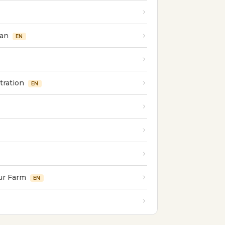
lan
EN
tration
EN
ur Farm
EN