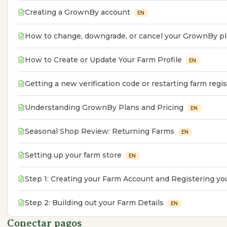
Creating a GrownBy account
EN
How to change, downgrade, or cancel your GrownBy p
How to Create or Update Your Farm Profile
EN
Getting a new verification code or restarting farm regis
Understanding GrownBy Plans and Pricing
EN
Seasonal Shop Review: Returning Farms
EN
Setting up your farm store
EN
Step 1: Creating your Farm Account and Registering yo
Step 2: Building out your Farm Details
EN
Conectar pagos