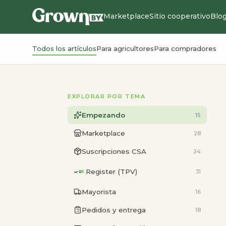
Marketplace
Sitio cooperativo
Blo
Todos los artículos
Para agricultores
Para compradores
EXPLORAR POR TEMA
Empezando
15
Marketplace
28
Suscripciones CSA
24
Register (TPV)
31
Mayorista
16
Pedidos y entrega
18