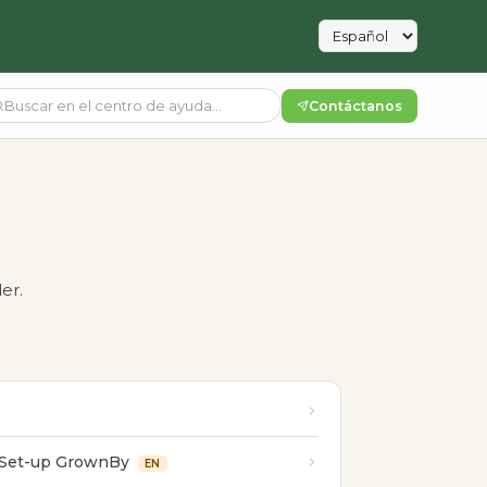
Contáctanos
er.
o Set-up GrownBy
EN